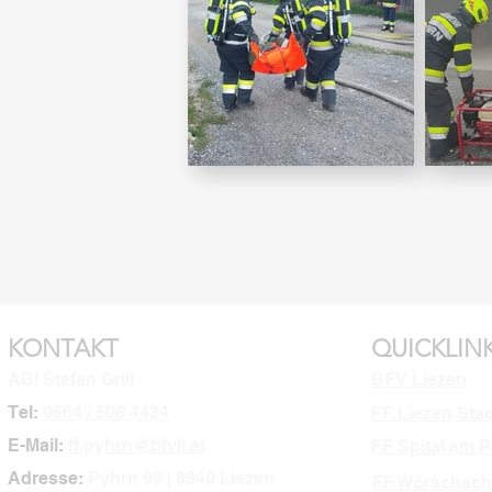
KONTAKT
QUICKLIN
ABI Stefan Grill
BFV Liezen
Tel:
0664 / 508 4434
FF Liezen Sta
E-Mail:
ff.pyhrn@bfvli.at
FF Spital am 
Adresse:
Pyhrn 93 | 8940 Liezen
FF Wörschach