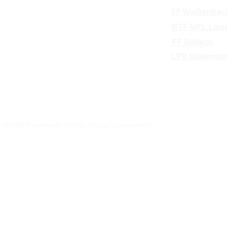
FF Weißenbac
BTF MFL Liez
FF Döllach
LFV Steiermar
©2026 Feuerwehr Pyhrn, All rights reserved