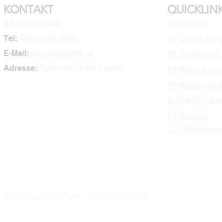
KONTAKT
QUICKLIN
ABI Stefan Grill
BFV Liezen
Tel:
0664 / 508 4434
FF Liezen Sta
E-Mail:
ff.pyhrn@bfvli.at
FF Spital am 
Adresse:
Pyhrn 93 | 8940 Liezen
FF Wörschach
FF Weißenbac
BTF MFL Liez
FF Döllach
LFV Steiermar
©2026 Feuerwehr Pyhrn, All rights reserved