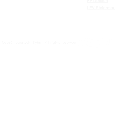
FF Döllach
LFV Steiermar
©2026 Feuerwehr Pyhrn, All rights reserved