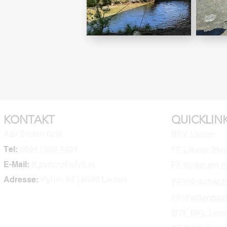
KONTAKT
QUICKLIN
ABI Stefan Grill
BFV Liezen
Tel:
0664 / 508 4434
FF Liezen Sta
E-Mail:
ff.pyhrn@bfvli.at
FF Spital am 
Adresse:
Pyhrn 93 | 8940 Liezen
FF Wörschach
FF Weißenbac
BTF MFL Liez