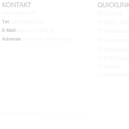
KONTAKT
QUICKLIN
ABI Stefan Grill
BFV Liezen
Tel:
0664 / 508 4434
FF Liezen Sta
E-Mail:
ff.pyhrn@bfvli.at
FF Spital am 
Adresse:
Pyhrn 93 | 8940 Liezen
FF Wörschach
FF Weißenbac
BTF MFL Liez
FF Döllach
LFV Steiermar
©2026 Feuerwehr Pyhrn, All rights reserved